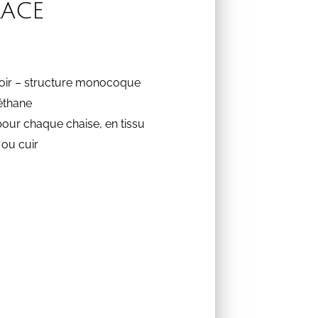
race
noir – structure monocoque
éthane
our chaque chaise, en tissu
 ou cuir