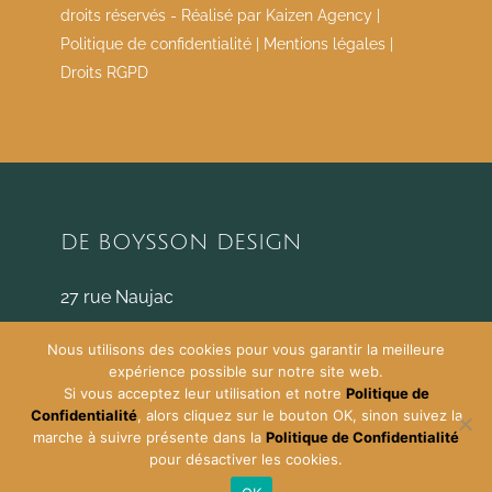
droits réservés - Réalisé par
Kaizen Agency
|
Politique de confidentialité
|
Mentions légales
|
Droits RGPD
DE BOYSSON DESIGN
27 rue Naujac
33000 Bordeaux
Nous utilisons des cookies pour vous garantir la meilleure
c.deboysson@deboyssondesign.com
expérience possible sur notre site web.
06.22.19.94.24
Si vous acceptez leur utilisation et notre
Politique de
Confidentialité
, alors cliquez sur le bouton OK, sinon suivez la
marche à suivre présente dans la
Politique de Confidentialité
pour désactiver les cookies.