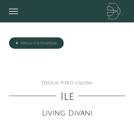
Passer
au
contenu
Retour à la boutique
Design Piero Lissoni
Ile
Living Divani