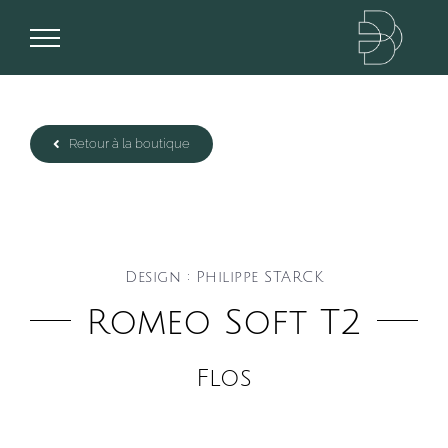
Passer
au
contenu
Retour à la boutique
Design : Philippe STARCK
Romeo Soft T2
Flos